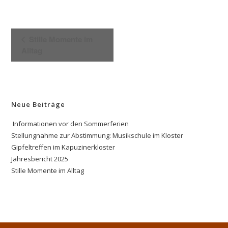
V
Stille Momente im
e
Alltag
r
a
n
s
Neue Beiträge
t
a
Informationen vor den Sommerferien
l
Stellungnahme zur Abstimmung: Musikschule im Kloster
Gipfeltreffen im Kapuzinerkloster
t
Jahresbericht 2025
u
Stille Momente im Alltag
n
g
-
N
a