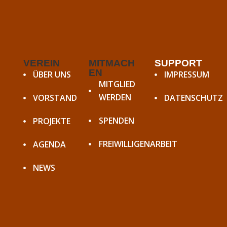
v
i
g
a
t
VEREIN
MITMACH
SUPPORT
i
EN
ÜBER UNS
IMPRESSUM
MITGLIED
o
WERDEN
VORSTAND
DATENSCHUTZ
n
SPENDEN
PROJEKTE
FREIWILLIGENARBEIT
AGENDA
NEWS