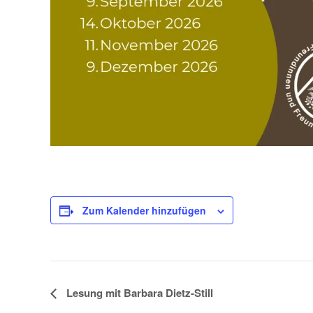
Zum Kalender hinzufügen
V
Lesung mit Barbara Dietz-Still
e