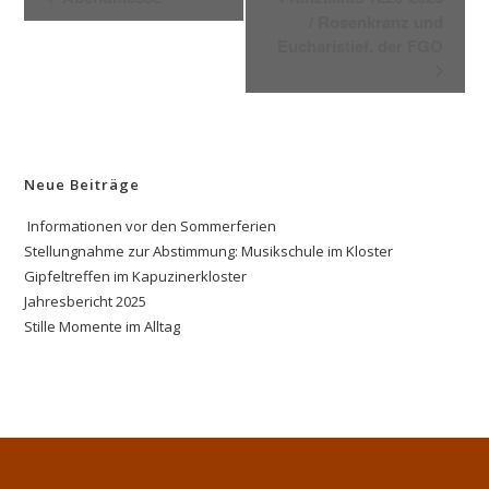
e
/ Rosenkranz und
r
Eucharistief. der FGO
a
n
s
t
a
Neue Beiträge
l
Informationen vor den Sommerferien
t
Stellungnahme zur Abstimmung: Musikschule im Kloster
u
Gipfeltreffen im Kapuzinerkloster
n
Jahresbericht 2025
g
Stille Momente im Alltag
-
N
a
v
i
g