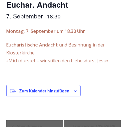
Euchar. Andacht
7. September
18:30
,
Montag, 7. September um 18.30 Uhr
Eucharistische Andacht
und Besinnung in der
Klosterkirche
«Mich dürstet – wir stillen den Liebesdurst Jesu»
Zum Kalender hinzufügen
V
Abendmesse
Franziskus 1226-2026