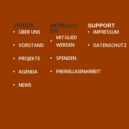
a
t
i
o
VEREIN
MITMACH
SUPPORT
EN
ÜBER UNS
IMPRESSUM
n
MITGLIED
WERDEN
VORSTAND
DATENSCHUTZ
SPENDEN
PROJEKTE
FREIWILLIGENARBEIT
AGENDA
NEWS